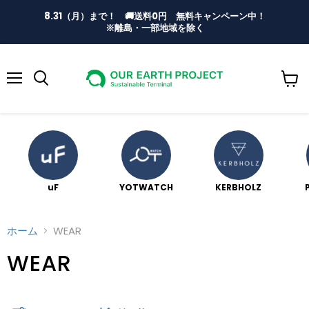
8.31（月）まで！ 🚚送料0円 無料キャンペーン中！
※離島・一部地域を除く
メ
ニ
ュ
ー
uF
YOTWATCH
KERBHOLZ
ホーム
WEAR
WEAR