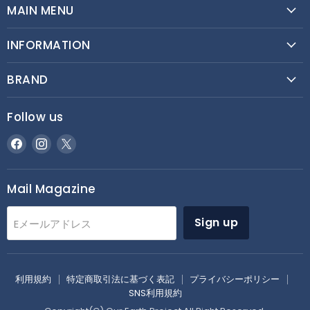
MAIN MENU
INFORMATION
BRAND
Follow us
Facebook
Instagram
Twitter
で
で
で
見
見
見
つ
つ
つ
Mail Magazine
け
け
け
て
て
て
Sign up
Eメールアドレス
く
く
く
だ
だ
だ
さ
さ
さ
い
い
い
利用規約
特定商取引法に基づく表記
プライバシーポリシー
SNS利用規約